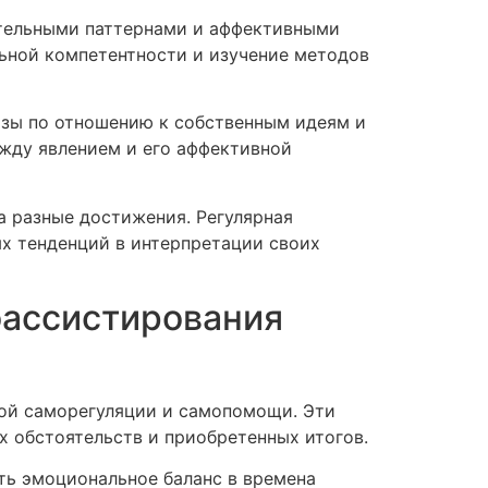
ительными паттернами и аффективными
ьной компетентности и изучение методов
зы по отношению к собственным идеям и
ежду явлением и его аффективной
а разные достижения. Регулярная
ых тенденций в интерпретации своих
оассистирования
ной саморегуляции и самопомощи. Эти
 обстоятельств и приобретенных итогов.
ть эмоциональное баланс в времена