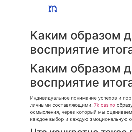
Skip
to
content
Каким образом д
восприятие итог
Каким образом д
восприятие итог
Индивидуальное понимание успехов и пор
личными составляющими.
7k casino
образу
осмысления, через который мы оцениваем 
каждое выбор и каждую эмоциональную о