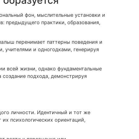
н образуется
ональный фон, мыслительные установки и
в: предыдущего практики, образования,
 малыш перенимает паттерны поведения и
и, учителями и одногодками, генерируя
ии всей жизни, однако фундаментальные
а создание подхода, демонстрируя
ого личности. Идентичный и тот же
т их психологических ориентаций,
ет вести к переоценке или