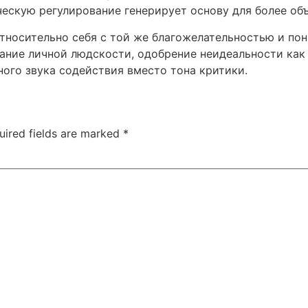
ческую регулирование генерирует основу для более об
тносительно себя с той же благожелательностью и по
нание личной людскости, одобрение неидеальности как
ого звука содействия вместо тона критики.
uired fields are marked
*