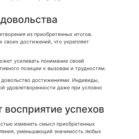
 довольства
творения из приобретенных итогов.
 своих достижений, что укрепляет
ожет усиливать понимание своей
тивного позиции к вызовам и трудностям.
и довольство достижениями. Индивиды,
ой удовлетворенности даже при условно
т восприятие успехов
остью изменить смысл приобретенных
ысления, уменьшающий значимость любых