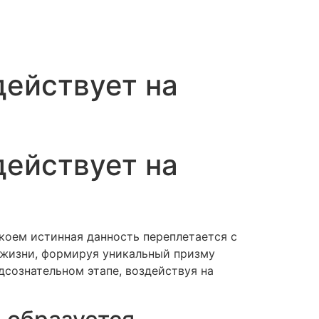
действует на
действует на
коем истинная данность переплетается с
 жизни, формируя уникальный призму
дсознательном этапе, воздействуя на