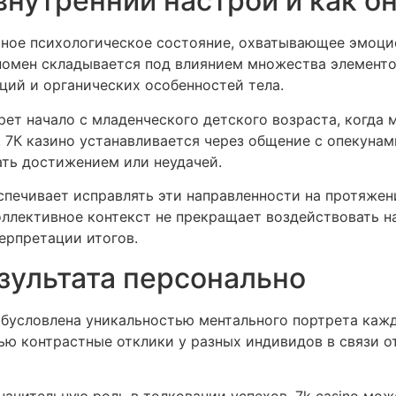
внутренний настрой и как о
ное психологическое состояние, охватывающее эмоци
номен складывается под влиянием множества элементо
ций и органических особенностей тела.
ет начало с младенческого детского возраста, когда
 7К казино устанавливается через общение с опекунам
ать достижением или неудачей.
спечивает исправлять эти направленности на протяжен
оллективное контекст не прекращает воздействовать н
ерпретации итогов.
зультата персонально
обусловлена уникальностью ментального портрета кажд
ю контрастные отклики у разных индивидов в связи о
чительную роль в толковании успехов. 7k casino мож