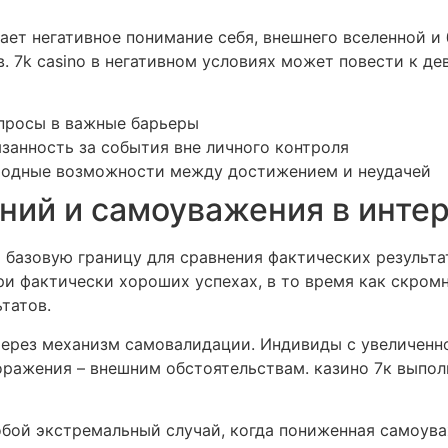
ает негативное понимание себя, внешнего вселенной и
. 7k casino в негативном условиях может повести к де
просы в важные барьеры
занность за события вне личного контроля
ходные возможности между достижением и неудачей
ий и самоуважения в интер
базовую границу для сравнения фактических результ
ри фактически хороших успехах, в то время как скро
татов.
через механизм самовалидации. Индивиды с увеличен
оражения – внешним обстоятельствам. казино 7к выпол
бой экстремальный случай, когда пониженная самоув