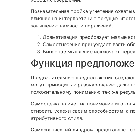
Познавательная тройка угнетения охватыв
влияние на интерпретацию текущих итогов
завышению важности поражений.
Драматизация преобразует малые во
Самоотнесение принуждает взять обя
Бинарное мышление исключает пере
Функция предположен
Предварительные предположения создают 
могут приводить к разочарованию даже п
положительному пониманию тех же резуль
Самооценка влияет на понимание итогов 
относить успехи своим способностям, а п
атрибутивного стиля.
Самозванческий синдром представляет со