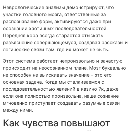
Неврологические анализы демонстрируют, что
участки головного мозга, ответственные за
распознавание форм, активируются даже при
осознании хаотичных последовательностей.
Передняя кора всегда старается отыскать
разъяснение совершающемуся, создавая рассказы и
логические связи там, где их может не быть.
Этот система работает непроизвольно и зачастую
происходит на неосознанном плане. Мозг буквально
не способен не выискивать значение – это его
основная задача. Когда мы сталкиваемся с
последовательностью явлений в казино 7к, даже
если она полностью произвольна, наше сознание
мгновенно приступает создавать разумные связи
между ними.
Как чувства повышают