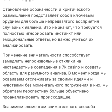
Становление осознанности и критического
размышления представляет собой ключевым
орудием для больше непредвзятого восприятия
случайных явлений. Это не значит, что требуется
полностью игнорировать инстинкт или
эмоциональные ответы, но важно учиться их
анализировать.
Применение внимательности способствует
замедлить непроизвольные отклики на
нестандартные совпадения в 7k casino и создать
область для разумного анализа. В момент когда мы
осваиваем отслеживать за своими идеями и
чувствами без моментального погружения в них, мы
обретаем перспективу больше объективно
проанализировать происходящее.
Значимым элементом внимательного способа