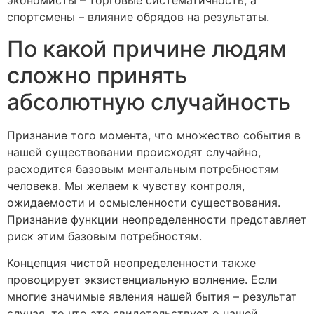
экономисты – торговые систематичность, а
спортсмены – влияние обрядов на результаты.
По какой причине людям
сложно принять
абсолютную случайность
Признание того момента, что множество события в
нашей существовании происходят случайно,
расходится базовым ментальным потребностям
человека. Мы желаем к чувству контроля,
ожидаемости и осмысленности существования.
Признание функции неопределенности представляет
риск этим базовым потребностям.
Концепция чистой неопределенности также
провоцирует экзистенциальную волнение. Если
многие значимые явления нашей бытия – результат
случая, то что это свидетельствует о нашей