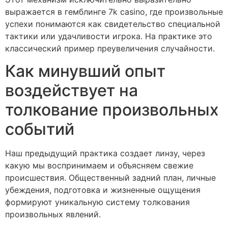
выражается в гемблинге 7k casino, где произвольные
успехи понимаются как свидетельство специальной
тактики или удачливости игрока. На практике это
классический пример преувеличения случайности.
Как минувший опыт
воздействует на
толкование произвольных
событий
Наш предыдущий практика создает линзу, через
какую мы воспринимаем и объясняем свежие
происшествия. Общественный задний план, личные
убеждения, подготовка и жизненные ощущения
формируют уникальную систему толкования
произвольных явлений.