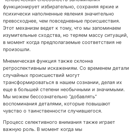
функционирует избирательно, сохраняя яркие и
психически наполненные явления значительно
превосходнее, чем повседневные происшествия.
Этот механизм ведет к тому, что мы запоминаем
изумительные сходства, но теряем массу ситуаций,
в момент когда предполагаемые соответствия не
произошли.
Мнемическая функция также склонна
ретроспективным искажениям. Со временем детали
случайных происшествий могут
трансформироваться в нашем сознании, делая их
еще в большей степени необычными и значимыми.
Мы можем бессознательно “добавлять”
воспоминания деталями, которые повышают
чувство о таинственности случившегося.
Процесс селективного внимания также играет
важную роль. В момент когда мы