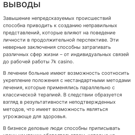
выводы
Завышение непредсказуемых происшествий
способна приводить к созданию неправильных
представлений, которые влияют на поведение
личности в продолжительной перспективе. Эти
неверные заключения способны затрагивать
различных сфер жизни – от индивидуальных связей
до рабочей работы 7k casino.
В лечении больные имеют возможность соотносить
укрепление положения с нестандартными методами
лечения, которые применялись параллельно с
классической терапией. В следствии образуется
взгляд в результативности неподтвержденных
методов, что имеет возможность являться
угрожающе для здоровья.
В бизнесе деловые люди способны приписывать