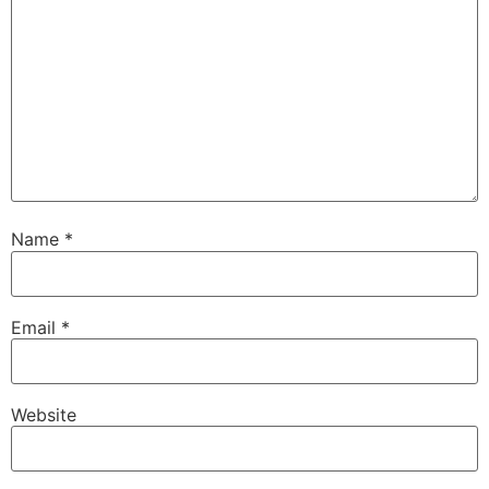
Name
*
Email
*
Website