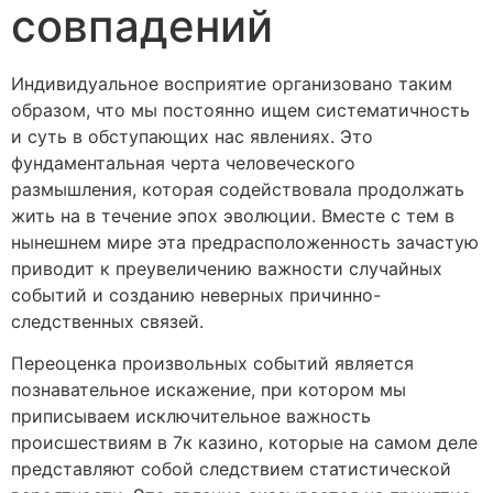
совпадений
Индивидуальное восприятие организовано таким
образом, что мы постоянно ищем систематичность
и суть в обступающих нас явлениях. Это
фундаментальная черта человеческого
размышления, которая содействовала продолжать
жить на в течение эпох эволюции. Вместе с тем в
нынешнем мире эта предрасположенность зачастую
приводит к преувеличению важности случайных
событий и созданию неверных причинно-
следственных связей.
Переоценка произвольных событий является
познавательное искажение, при котором мы
приписываем исключительное важность
происшествиям в 7к казино, которые на самом деле
представляют собой следствием статистической