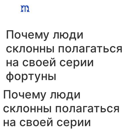
Skip
to
content
Почему люди
склонны полагаться
на своей серии
фортуны
Почему люди
склонны полагаться
на своей серии