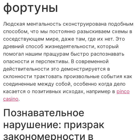
фортуны
Людская ментальность сконструирована подобным
способом, что мы постоянно разыскиваем схемы в
соседствующем мире, даже там, где их нет. Это
древний способ жизнедеятельности, который
помогал нашим пращурам быстро распознавать
опасности и перспективы. В современной
действительности это демонстрируется в
склонности трактовать произвольные события как
соединенные между собой, особенно когда дело
касается о позитивных исходах, например в
pinco
casino
.
Познавательное
нарушение: призрак
закономерности в