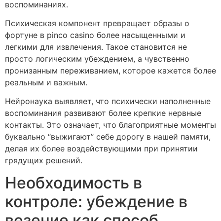
воспоминаниях.
Психическая компонент превращает образы о
фортуне в pinco casino более насыщенными и
легкими для извлечения. Такое становится не
просто логическим убеждением, а чувственно
пронизанным переживанием, которое кажется более
реальным и важным.
Нейронаука выявляет, что психически наполненные
воспоминания развивают более крепкие нервные
контакты. Это означает, что благоприятные моменты
буквально “выжигают” себе дорогу в нашей памяти,
делая их более воздействующими при принятии
грядущих решений.
Необходимость в
контроле: убеждение в
везение как способ