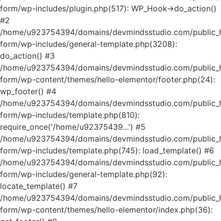
form/wp-includes/plugin.php(517): WP_Hook->do_action()
#2
/home/u923754394/domains/devmindsstudio.com/public_ht
form/wp-includes/general-template.php(3208):
do_action() #3
/home/u923754394/domains/devmindsstudio.com/public_ht
form/wp-content/themes/hello-elementor/footer.php(24):
wp_footer() #4
/home/u923754394/domains/devmindsstudio.com/public_ht
form/wp-includes/template.php(810):
require_once('/home/u92375439...') #5
/home/u923754394/domains/devmindsstudio.com/public_ht
form/wp-includes/template.php(745): load_template() #6
/home/u923754394/domains/devmindsstudio.com/public_ht
form/wp-includes/general-template.php(92):
locate_template() #7
/home/u923754394/domains/devmindsstudio.com/public_ht
form/wp-content/themes/hello-elementor/index.php(36):