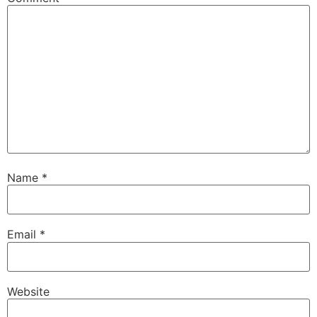
Name
*
Email
*
Website