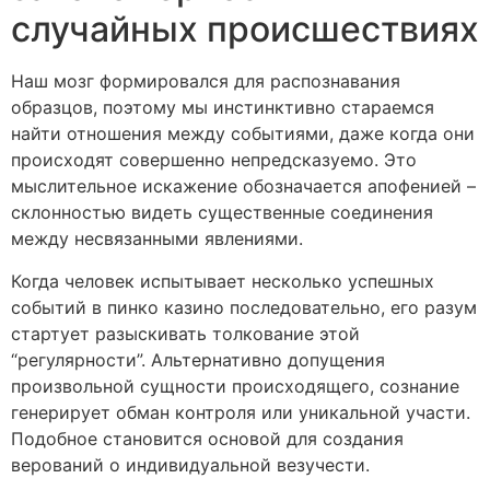
случайных происшествиях
Наш мозг формировался для распознавания
образцов, поэтому мы инстинктивно стараемся
найти отношения между событиями, даже когда они
происходят совершенно непредсказуемо. Это
мыслительное искажение обозначается апофенией –
склонностью видеть существенные соединения
между несвязанными явлениями.
Когда человек испытывает несколько успешных
событий в пинко казино последовательно, его разум
стартует разыскивать толкование этой
“регулярности”. Альтернативно допущения
произвольной сущности происходящего, сознание
генерирует обман контроля или уникальной участи.
Подобное становится основой для создания
верований о индивидуальной везучести.