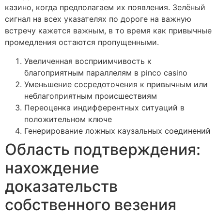
казино, когда предполагаем их появления. Зелёный
сигнал на всех указателях по дороге на важную
встречу кажется важным, в то время как привычные
промедления остаются пропущенными.
Увеличенная восприимчивость к
благоприятным параллелям в pinco casino
Уменьшение сосредоточения к привычным или
неблагоприятным происшествиям
Переоценка индифферентных ситуаций в
положительном ключе
Генерирование ложных каузальных соединений
Область подтверждения:
нахождение
доказательств
собственного везения