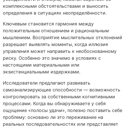
комплексными обстоятельствами и выносить
определения в ситуациях неопределённости.
Ключевым становится гармония между
положительным отношением и рациональным
мышлением. Восприятие мыслительных отклонений
разрешает выявлять моменты, когда иллюзия
управления может направить к необоснованному
риску. Особенно это значимо в условиях с
настоящими материальными или
экзистенциальными издержками.
Исследователи предлагают развивать
самоанализирующие способности — возможность
контролировать за собственными когнитивными
процессами. Когда вы обнаруживаете у себя
ощущение «полосы удачи», полезно поставить себе
проблему: основано ли это переживание на
реальных последовательностях или представляет