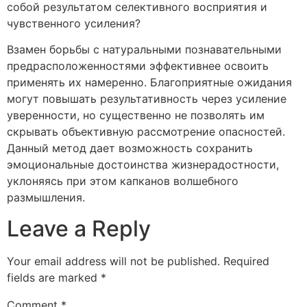
собой результатом селективного восприятия и
чувственного усиления?
Взамен борьбы с натуральными познавательными
предрасположенностями эффективнее освоить
применять их намеренно. Благоприятные ожидания
могут повышать результативность через усиление
уверенности, но существенно не позволять им
скрывать объективную рассмотрение опасностей.
Данный метод дает возможность сохранить
эмоциональные достоинства жизнерадостности,
уклоняясь при этом капканов волшебного
размышления.
Leave a Reply
Your email address will not be published.
Required
fields are marked
*
Comment
*