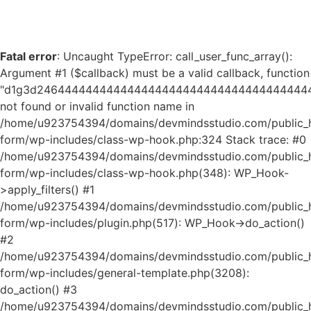
Fatal error
: Uncaught TypeError: call_user_func_array():
Argument #1 ($callback) must be a valid callback, function
"d1g3d24644444444444444444444444444444444444
not found or invalid function name in
/home/u923754394/domains/devmindsstudio.com/public_ht
form/wp-includes/class-wp-hook.php:324 Stack trace: #0
/home/u923754394/domains/devmindsstudio.com/public_ht
form/wp-includes/class-wp-hook.php(348): WP_Hook-
>apply_filters() #1
/home/u923754394/domains/devmindsstudio.com/public_ht
form/wp-includes/plugin.php(517): WP_Hook->do_action()
#2
/home/u923754394/domains/devmindsstudio.com/public_ht
form/wp-includes/general-template.php(3208):
do_action() #3
/home/u923754394/domains/devmindsstudio.com/public_ht