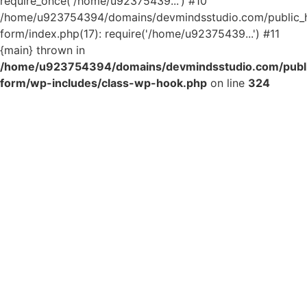
require_once('/home/u92375439...') #10
/home/u923754394/domains/devmindsstudio.com/public_ht
form/index.php(17): require('/home/u92375439...') #11
{main} thrown in
/home/u923754394/domains/devmindsstudio.com/public
form/wp-includes/class-wp-hook.php
on line
324