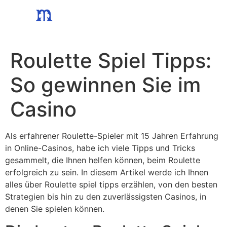
Skip
to
content
Roulette Spiel Tipps:
So gewinnen Sie im
Casino
Als erfahrener Roulette-Spieler mit 15 Jahren Erfahrung
in Online-Casinos, habe ich viele Tipps und Tricks
gesammelt, die Ihnen helfen können, beim Roulette
erfolgreich zu sein. In diesem Artikel werde ich Ihnen
alles über Roulette spiel tipps erzählen, von den besten
Strategien bis hin zu den zuverlässigsten Casinos, in
denen Sie spielen können.