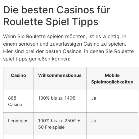
Die besten Casinos für
Roulette Spiel Tipps
Wenn Sie Roulette spielen möchten, ist es wichtig, in
einem seriösen und zuverlässigen Casino zu spielen.
Hier sind drei der besten Casinos, in denen Sie Roulette
spiel tipps genießen können:
Casino
Willkommensbonus
Mobile
Spielmöglichkeiten
888
100% bis zu 140€
Ja
Casino
LeoVegas
100% bis zu 250€ +
Ja
50 Freispiele