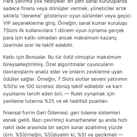
Para yatırma yok hediyeler. en yeni sanal kuruluşlarda
sadece finans veya dönüşler vermek, yöneticiler artık
sıklıkla “deneme” gösteriyor oyun sürümleri veya geçici
VIP seçeneklerine giriş. Örneğin, sanal kumar kuruluşu
7Slots ilk kullanıcılara 1 dönem oyun oynama gerçek
para için katkı olmadan ancak maksimum kazanç
üzerinde sınır ile teklif edebilir.
Katkı için Bonuslar. Bu tür ödül olmuştur maksimum
bireyselleştirilmiş. Özel algoritmalar oyuncuların
davranışlarını analiz eder ve onların zevklerine uyan
ödüller sağlar. Örneğin, 7 Slots slotlar seveni yatırımın
%50’si ve 100 ücretsiz dönüş teklif edilebilir ve kart
oyunlarını tercih eden biri, — Rulet oynamak için
yenileme tutarına %25 ve ek taahhüt puanları.
finansal fon’ın Geri Ödemesi. geri ödeme sistemleri
esnek geldi. Bazı çevrimiçi kumarhaneler şu anda hızlı
nakit iade arasında bir seçim sunar azaltılmış yüzde
(örn. %5|örneğin, %5|diyelim ki, %5) ve gecikmeli —