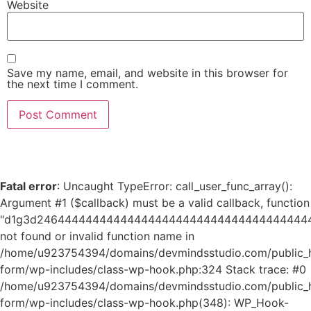
Website
Save my name, email, and website in this browser for
the next time I comment.
Fatal error
: Uncaught TypeError: call_user_func_array():
Argument #1 ($callback) must be a valid callback, function
"d1g3d24644444444444444444444444444444444444
not found or invalid function name in
/home/u923754394/domains/devmindsstudio.com/public_ht
form/wp-includes/class-wp-hook.php:324 Stack trace: #0
/home/u923754394/domains/devmindsstudio.com/public_ht
form/wp-includes/class-wp-hook.php(348): WP_Hook-