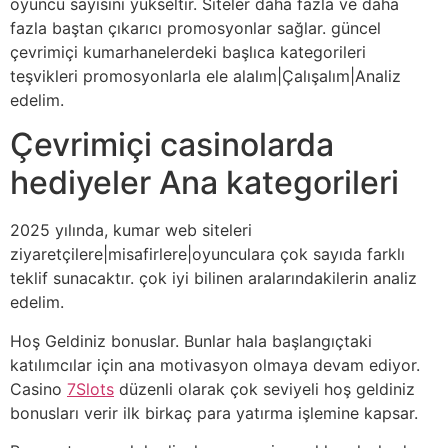
oyuncu sayısını yükseltir. Siteler daha fazla ve daha
fazla baştan çıkarıcı promosyonlar sağlar. güncel
çevrimiçi kumarhanelerdeki başlıca kategorileri
teşvikleri promosyonlarla ele alalım|Çalışalım|Analiz
edelim.
Çevrimiçi casinolarda
hediyeler Ana kategorileri
2025 yılında, kumar web siteleri
ziyaretçilere|misafirlere|oyunculara çok sayıda farklı
teklif sunacaktır. çok iyi bilinen aralarındakilerin analiz
edelim.
Hoş Geldiniz bonuslar. Bunlar hala başlangıçtaki
katılımcılar için ana motivasyon olmaya devam ediyor.
Casino
7Slots
düzenli olarak çok seviyeli hoş geldiniz
bonusları verir ilk birkaç para yatırma işlemine kapsar.