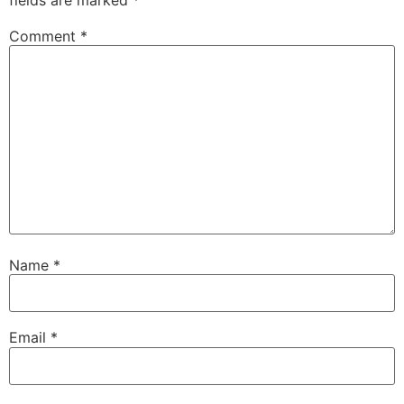
Comment
*
Name
*
Email
*