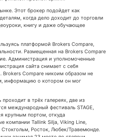
рынке. Этот брокер подойдет как
еталям, когда дело доходит до торговли
деоуроки, книгу и даже обучающее
льзуясь платформой Brokers Compare,
альности. Размещенная на Brokers Compare
ние. Администрация и уполномоченные
нистрация сайта снимает с себя
. Brokers Compare никоим образом не
м, информацию о котором он мог
проходит в трёх галереях, две из
ится международный фестиваль STAGE,
я крупным портом, откуда
пании Tallink Silja, Viking Line,
ин, Стокгольм, Росток, Любек/Травемюнде.
инки занимал 23 место по степени