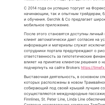
С 2014 года он успешно торгует на Форекс
начинающим, так и опытным трейдерам, б
и обучения. Gerchik & Co предлагает шир
мобильное приложение.
После этого становятся доступны личный 
клиент автоматически дает согласие на у
информация и материалы служат исключит
сотрудники портала предупреждают о риск
ответственность за гипотетические финан
влияет на принятие клиентом решения о 
подчерпнуть на сайте Brokers
https://limefx
Выставочная деятельность, в основном сп
которых расположены в новом Трамвайном
собирающий под своей крышей лучшие сов
осуществляются международные пассажирск
Finnlines, St. Peter Line, Linda Line обе
Согласно исследованию компании TomTom в