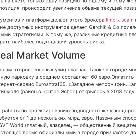
ь на счете только одну позицию по одному и тому же
позиция, происходит увеличение объема текущей пози
ументов и платформ делает этого брокера
limefx scam
зие доступных инструментов делает Gerchik & Co прив
ыми стратегиями. К тому же, различные кредитные пл
рать наиболее подходящий уровень риска.
eal Market Volume
ронам второстепенных улиц платная. Также в городе м
ную парковку в среднем составляет 60 евро.Оплатить 
ернет-сервис Euroshtraf35. «Западное метро» (фин. Län
нкюля (район в центре Эспоо) открылось в 2018 году. 
я работы по проектированию подводного железнодоро
ребуется от 1 до нескольких млрд евро. Наземным спо
 SVT World (платный, владелец — общественный вещате
настоящее время официальными в городе признаются дв