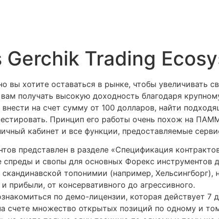
s Gerchik Trading Ecos
но вы хотите оставаться в рынке, чтобы увеличивать с
 вам получать высокую доходность благодаря крупному
, внести на счет сумму от 100 долларов, найти подход
нвестировать. Принцип его работы очень похож на ПАММ
личный кабинет и все функции, предоставляемые серви
тов представлен в разделе «Спецификация контрактов
 спреды и свопы для основных Форекс инструментов дл
в скандинавской топонимии (например, Хельсингборг), н
и прибыли, от консервативного до агрессивного.
накомиться по демо-лицензии, которая действует 7 д
а счете множество открытых позиций по одному и том