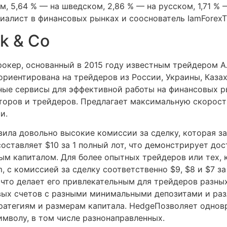
м, 5,64 % — на шведском, 2,86 % — на русском, 1,71 % 
алист в финансовых рынках и сооснователь IamForexTr
k & Co
брокер, основанный в 2015 году известным трейдером 
ориентирована на трейдеров из России, Украины, Казах
ные сервисы для эффективной работы на финансовых р
оров и трейдеров. Предлагает максимальную скорость
и.
вила довольно высокие комиссии за сделку, которая з
 составляет $10 за 1 полный лот, что демонстрирует до
ым капиталом. Для более опытных трейдеров или тех, 
um, с комиссией за сделку соответственно $9, $8 и $7 з
что делает его привлекательным для трейдеров разны
вых счетов с разными минимальными депозитами и раз
ратегиям и размерам капитала. HedgeПозволяет однов
мволу, в том числе разнонаправленных.