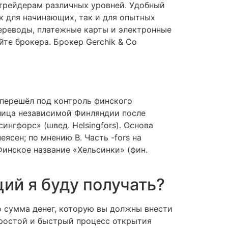
 трейдерам различных уровней. Удобный
к для начинающих, так и для опытных
переводы, платежные карты и электронные
те брокера. Брокер Gerchik & Co
 перешёл под контроль финского
олица независимой Финляндии после
нгфорс» (швед. Helsingfors). Основа
ясен; по мнению В. Часть -fors на
Финское название «Хельсинки» (фин.
ий я буду получать?
 сумма денег, которую вы должны внести
 простой и быстрый процесс открытия