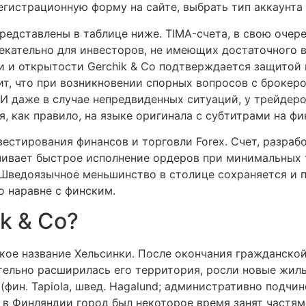
 регистрационную форму на сайте, выбрать тип аккаунта
редставлены в таблице ниже. TIMA-счета, в свою очер
лекательно для инвесторов, не имеющих достаточного 
ти и открытости Gerchik & Co подтверждается защито
ит, что при возникновении спорных вопросов с брокер
 И даже в случае непредвиденных ситуаций, у трейдеро
 как правило, на языке оригинала с субтитрами на ф
вестирования финансов и торговли Forex. Счет, разра
чивает быстрое исполнение ордеров при минимальных 
Шведоязычное меньшинство в столице сохраняется и по
о наравне с финским.
k & Co?
ское название Хельсинки. После окончания гражданско
тельно расширилась его территория, росли новые жил
(фин. Tapiola, швед. Hagalund; административно подчи
 в Финляндии город был некоторое время занят частям