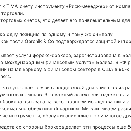
 к TIMA-счету инструменту «Риск-менеджер» от компан
 торговли.
торговых счетов, что делает его привлекательным для
ько одну позицию по одному и тому же символу.
открытости Gerchik & Co подтверждается защитой инт
азывает услуги форекс-брокера, зарегистрирована в Бе
о международным финансовым услугам Белиза. В РФ ра
чик начал карьеру в финансовом секторе в США в 90-х
hers.
, что упрощает связь с поддержкой для клиентов из ра
ментов и рынков. Это важный аспект для надежности 
а брокера основана на всестороннем исследовании и а
аксимально объективной картины. Мы учитываем разли
мые инструменты, обслуживание клиентов и многое дру
средств со стороны брокера делает эти процессы еще 