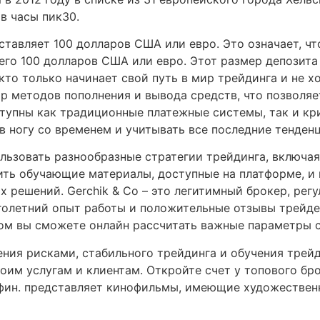
в часы пик30.
ставляет 100 долларов США или евро. Это означает, ч
сего 100 долларов США или евро. Этот размер депозита
 кто только начинает свой путь в мир трейдинга и не 
р методов пополнения и вывода средств, что позволяе
ступны как традиционные платежные системы, так и кр
 ногу со временем и учитывать все последние тенденц
ользовать разнообразные стратегии трейдинга, включа
ть обучающие материалы, доступные на платформе, и
 решений. Gerchik & Co – это легитимный брокер, рег
голетний опыт работы и положительные отзывы трейде
ром вы сможете онлайн рассчитать важные параметры с
ния рисками, стабильного трейдинга и обучения трейди
им услугам и клиентам. Откройте счет у топового бро
ин. представляет кинофильмы, имеющие художественн