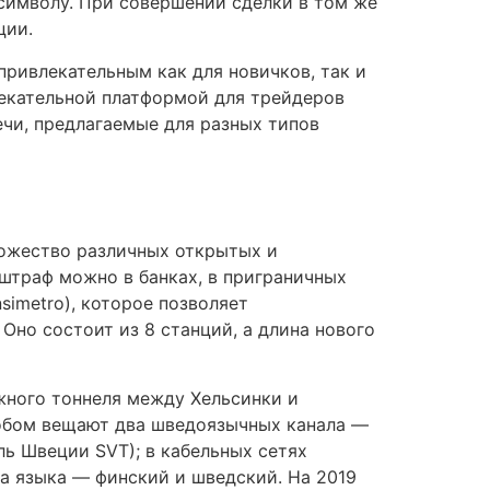
 символу. При совершении сделки в том же
ции.
привлекательным как для новичков, так и
лекательной платформой для трейдеров
ечи, предлагаемые для разных типов
ножество различных открытых и
штраф можно в банках, в приграничных
simetro), которое позволяет
Оно состоит из 8 станций, а длина нового
жного тоннеля между Хельсинки и
собом вещают два шведоязычных канала —
ль Швеции SVT); в кабельных сетях
а языка — финский и шведский. На 2019