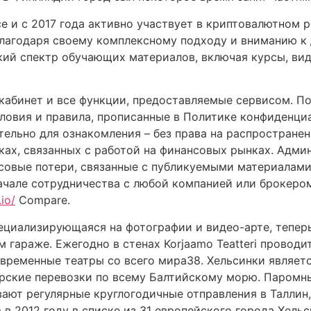
е и с 2017 года активно участвует в криптовалютном 
лагодаря своему комплексному подходу и вниманию к д
окий спектр обучающих материалов, включая курсы, ви
кабинет и все функции, предоставляемые сервисом. По
словия и правила, прописанные в Политике конфиденци
ельно для ознакомления – без права на распростране
ах, связанных с работой на финансовых рынках. Адми
совые потери, связанные с публикуемыми материалами
начале сотрудничества с любой компанией или брокеро
.io/
Compare.
ециализирующаяся на фотографии и видео-арте, теперь 
 гараже. Ежегодно в стенах Korjaamo Teatteri провод
ременные театры со всего мира38. Хельсинки являетс
ие перевозки по всему Балтийскому морю. Паромные ком
спечивают регулярные круглогодичные отправления в Талл
 2012 году в списке из 31 европейского города Хельс