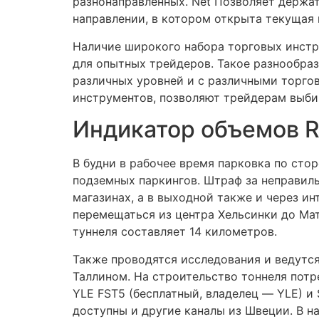
разнонаправленных. Net Позволяет держат
направлении, в котором открыта текущая 
Наличие широкого набора торговых инстр
для опытных трейдеров. Такое разнообра
различных уровней и с различными торгов
инструментов, позволяют трейдерам выби
Индикатор объемов R
В будни в рабочее время парковка по сто
подземных паркингов. Штраф за неправиль
магазинах, а в выходной также и через инт
перемещаться из центра Хельсинки до Мати
туннеля составляет 14 километров.
Также проводятся исследования и ведутс
Таллином. На строительство тоннеля пот
YLE FST5 (бесплатный, владелец — YLE) и
доступны и другие каналы из Швеции. В 