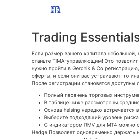
Skip
to
content
Trading Essential
Если размер вашего капитала небольшой, 
станьте TIMA-управляющим! Это позволит
нужно пройти в Gerchik & Co регистрацию
оферты, и если они вас устраивают, то и
После регистрации становятся доступны 
Полный перечень торговых инструмен
В таблице ниже рассмотрены средние
Основа helsing нередко встречается 
Выберите подходящий уровень риска 
С индикатором RMV для МТ4 можно оз
Hedge Позволяет одновременно держать н