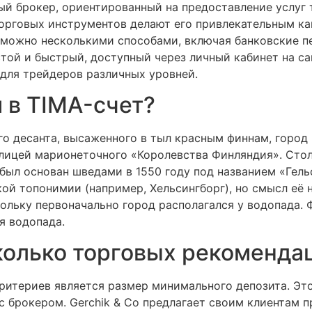
ный брокер, ориентированный на предоставление услуг
орговых инструментов делают его привлекательным ка
o можно несколькими способами, включая банковские 
той и быстрый, доступный через личный кабинет на сай
для трейдеров различных уровней.
 в TIMA-счет?
го десанта, высаженного в тыл красным финнам, город
толицей марионеточного «Королевства Финляндия». Ст
ыл основан шведами в 1550 году под названием «Гельси
кой топонимии (например, Хельсингборг), но смысл её не
ольку первоначально город располагался у водопада. 
ия водопада.
колько торговых рекомендац
ритериев является размер минимального депозита. Это
 с брокером. Gerchik & Co предлагает своим клиентам